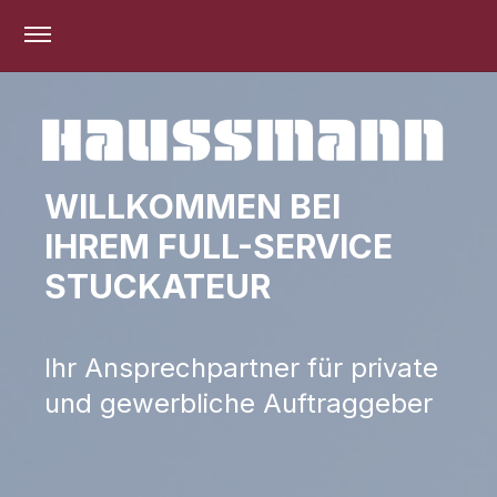
open navigation menu
STARTE JETZT DEINE
KARRIERE BEI UNS!
Wir suchen aktuell Azubis und
Mitarbeiter. Beginn ab sofort
möglich!
Jetzt bewerben!