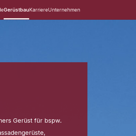
de
Gerüstbau
Karriere
Unternehmen
ners Gerüst für bspw.
assadengerüste,