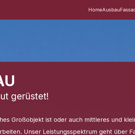
Home
Ausbau
Fassa
AU
ut gerüstet!
hes Großobjekt ist oder auch mittleres und klei
beiten. Unser Leistungsspektrum geht über F